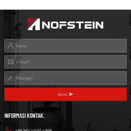
besar, menyediakan gasket karet yang dipesan lebih
dahulu yang mematuhi manual manajemen kualitas
yang baik dan sistem pemantauan.
kirim
INFORMASI KONTAK.
+86 152 4020 4398