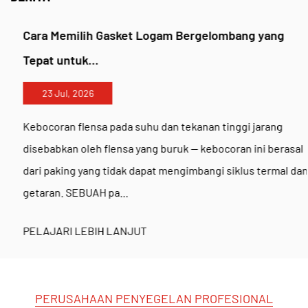
telah mencapai
Identifikasi sistem mutu masyarakat
klasifikasi CCS
dan passed the
tes CiT
untuk
Cara Memilih Gasket Logam Bergelombang yang
perlindungan lingkungan, serta uji bukan logam
Tepat untuk...
nasional. Sebagai perusahaan teknologi penyegelan
23 Jul, 2026
komprehensif besar yang mengkhususkan diri pada
Kebocoran flensa pada suhu dan tekanan tinggi jarang
gasket bebas asbes ramah lingkungan dan bahan
disebabkan oleh flensa yang buruk — kebocoran ini berasal
karet khusus, kami telah mempertahankan sistem
dari paking yang tidak dapat mengimbangi siklus termal dan
manajemen kualitas yang lengkap sejak kawasan
getaran. SEBUAH pa...
industri kami mulai berproduksi pada tahun 2013. Hal
ini memastikan produk kami memenuhi persyaratan
PELAJARI LEBIH LANJUT
teknis untuk proyek-proyek besar di Eropa Timur,
Asia Tenggara, dan Afrika.
PERUSAHAAN PENYEGELAN PROFESIONAL
Bisakah gasket karet khusus diproduksi untuk