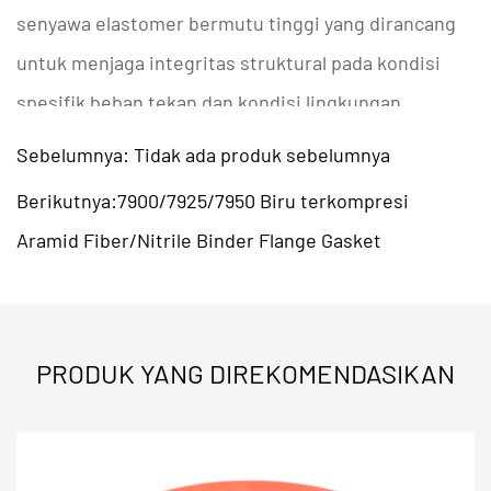
senyawa elastomer bermutu tinggi yang dirancang
untuk menjaga integritas struktural pada kondisi
spesifik
beban tekan
dan kondisi lingkungan.
Tersedia dalam berbagai polimer seperti NBR
Sebelumnya: Tidak ada produk sebelumnya
(Nitrile), EPDM, Viton (FKM), dan Neoprene,
Berikutnya:7900/7925/7950 Biru terkompresi
komponen penyegel non-logam ini dirancang untuk
Aramid Fiber/Nitrile Binder Flange Gasket
memberikan
penahanan cairan
dan
ketahanan
terhadap tekanan
di berbagai majelis industri.
Proses pemilihan material biasanya bergantung
PRODUK YANG DIREKOMENDASIKAN
pada kompatibilitas bahan kimia, kisaran suhu, dan
persyaratan tekanan mekanis pada aplikasi spesifik.
Matriks Parameter Teknis