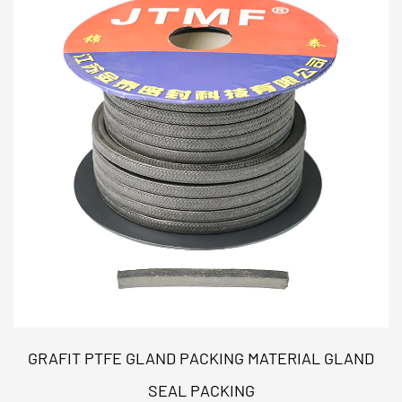
Properti
Tipe Bahan: NBR
Kekerasan (Pantai A)
60 - 80
Kisaran Suhu (°C)
-20 hingga 110
Kekuatan Tarik (MPa)
≥ 10
Set Kompresi (24 jam/100°C)
≤ 25%
Ketahanan Kimia
Minyak, Bahan Bakar,
Fitur Fungsional
Utama
Permeabilitas Gas
GRAFIT PTFE GLAND PACKING MATERIAL GLAND
Rendah:
Dirancang
SEAL PACKING