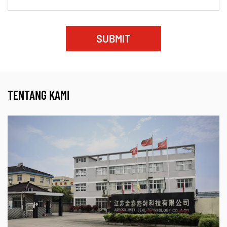
Resistensi Penuaan:
Diformulasikan dengan
antioksidan dan antiozonan untuk mengurangi
SUBMIT
degradasi yang disebabkan oleh paparan lingkungan
di lingkungan industri luar ruangan.
Aplikasi Industri
TENTANG KAMI
Gasket karet kami berfungsi sebagai komponen
penting dalam
sistem tenaga fluida
,
pengolahan
petrokimia
, dan
fasilitas pengolahan air
. Mereka
sering digunakan sebagai
gasket flensa pipa
,
segel
penukar panas
, dan
gasket rumah pompa
. Karena
keserbagunaannya, bahan ini umum digunakan
dalam sektor perkapalan, pembangkit listrik, dan