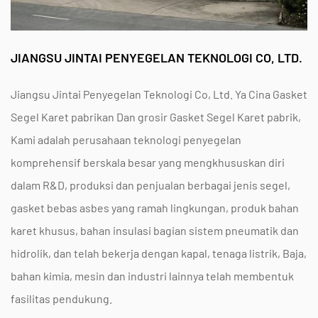
manufaktur mesin
isolasi getaran
dan leak
prevention are mandatory.
Pertanyaan yang Sering Diajukan
JIANGSU JINTAI PENYEGELAN TEKNOLOGI CO, LTD.
Bagaimana cara memilih bahan karet yang tepat
Jiangsu Jintai Penyegelan Teknologi Co, Ltd. Ya
Cina Gasket
untuk aplikasi penyegelan tahan bahan kimia?
Segel Karet pabrikan
Dan
grosir Gasket Segel Karet pabrik
,
Pemilihan material harus didasarkan pada
Kami adalah perusahaan teknologi penyegelan
kompatibilitas kimia
medium, suhu pengoperasian,
komprehensif berskala besar yang mengkhususkan diri
dan tekanan sistem. Misalnya, NBR cocok untuk
dalam R&D, produksi dan penjualan berbagai jenis segel,
gasket bebas asbes yang ramah lingkungan, produk bahan
minyak berbasis hidrokarbon, sedangkan EPDM
karet khusus, bahan insulasi bagian sistem pneumatik dan
diperlukan untuk ketahanan terhadap cuaca dan
hidrolik, dan telah bekerja dengan kapal, tenaga listrik, Baja,
aplikasi uap.
Jiangsu Jintai Penyegelan Teknologi
bahan kimia, mesin dan industri lainnya telah membentuk
Co, Ltd.
, didirikan pada tahun 2004 di Taixing,
fasilitas pendukung.
Provinsi Jiangsu, memanfaatkan eksperimen ilmiah