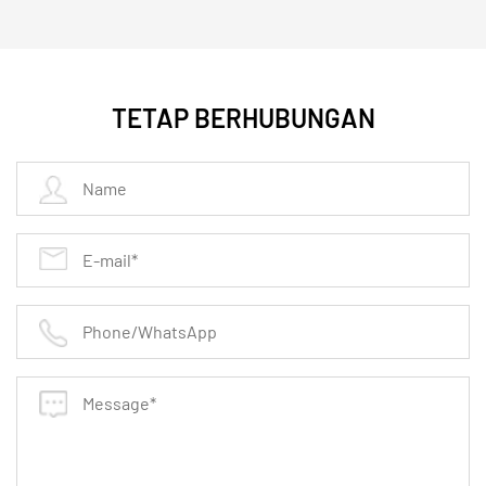
khusus untuk
meminimalkan
difusi gas melalui
TETAP BERHUBUNGAN
antarmuka segel dalam sistem vakum atau
bertekanan.
Kemampuan Penyegelan Dinamis:
Mempertahankan
pemulihan elastis
setelah siklus mekanis berulang,
memastikan jangka panjang
efisiensi penyegelan
flensa
.
Stabilitas Dimensi:
Dipotong atau dicetak secara
presisi dengan toleransi yang tepat untuk
memastikan kesesuaian yang tepat
ASME B16.21
or
Flensa DIN
konfigurasi.