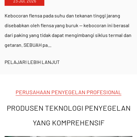
23 Jul, 2026
Co, Ltd.
, sebuah perusahaan teknologi penyegelan
yang komprehensif, telah mencapainya
Identifikasi
Kebocoran flensa pada suhu dan tekanan tinggi jarang
disebabkan oleh flensa yang buruk — kebocoran ini berasal
sistem mutu masyarakat klasifikasi CCS
dan lulus uji
dari paking yang tidak dapat mengimbangi siklus termal dan
bukan logam nasional. Kami
Nofstein
merek
getaran. SEBUAH pa...
berfokus pada inovasi teknologi, mengembangkan
bahan yang beradaptasi
perubahan kebutuhan pasar
PELAJARI LEBIH LANJUT
. Hal ini memastikan bahwa kemasan kami tetap
tangguh di bawah siklus termal yang umum terjadi
PERUSAHAAN PENYEGELAN PROFESIONAL
industri perkapalan, listrik, dan kimia
.
Apakah produk ini memenuhi standar lingkungan
PRODUSEN TEKNOLOGI PENYEGELAN
dan keselamatan internasional?
YANG KOMPREHENSIF
Ya, produk kami telah lulus
Tes CiT untuk
perlindungan lingkungan
dan tes Akademi Ilmu