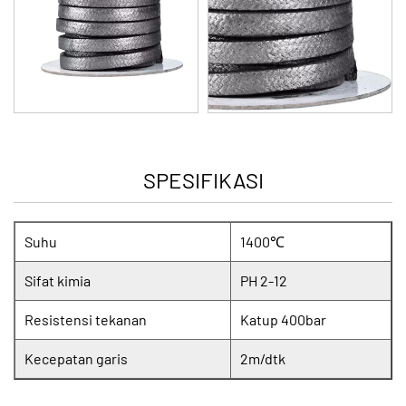
pembakaran tanur sembur di pabrik baja.
SPESIFIKASI
Suhu
1400℃
Sifat kimia
PH 2-12
Resistensi tekanan
Katup 400bar
Kecepatan garis
2m/dtk