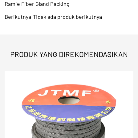
nanoteknologi, solusi penyegelan ini dapat
Ramie Fiber Gland Packing
mengatasi masalah tersebut
kebocoran cairan di
Berikutnya:Tidak ada produk berikutnya
bawah uap bertekanan tinggi
dan lingkungan
pemrosesan kimia.
Fitur dan Performa Utama
PRODUK YANG DIREKOMENDASIKAN
Iturmal Conductivity:
Itu nano-graphite particles
facilitate rapid heat dissipation away from the shaft
surface, preventing
pengerasan pengepakan
prematur
dalam aplikasi putar berkecepatan tinggi.
Sifat Pelumas Sendiri:
Memberikan koefisien
gesekan yang rendah, yang meminimalkan
keausan
poros pompa
dan mengurangi konsumsi daya motor
industri.