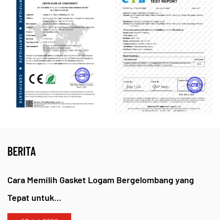
pengepakan kami mempertahankan lapisan
pelumasan yang stabil, yang secara efektif
melakukan mitigasi
abrasi lengan poros
bahkan
selama
putaran berkecepatan tinggi
.
Apa keuntungan menggunakan segel yang
ditingkatkan nano dalam aplikasi uap bertekanan
tinggi?
Segel yang disempurnakan secara nano memberikan
BERITA
keunggulan
impermeabilitas
and
stabilitas termal
.
Tidak seperti segel standar, nano-grafit mengisi
Cara Memilih Gasket Logam Bergelombang yang
porositas internal untuk mencegah "wicking" cairan
Tepat untuk...
bertekanan.
Jiangsu Jintai Penyegelan Teknologi