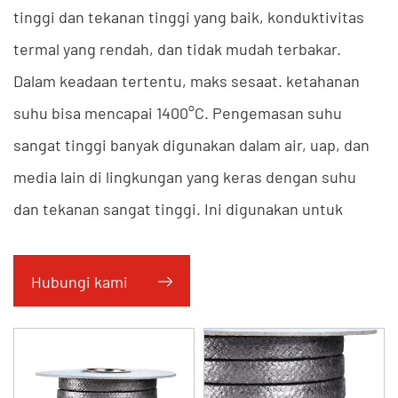
tinggi dan tekanan tinggi yang baik, konduktivitas
termal yang rendah, dan tidak mudah terbakar.
Dalam keadaan tertentu, maks sesaat. ketahanan
suhu bisa mencapai 1400°C. Pengemasan suhu
sangat tinggi banyak digunakan dalam air, uap, dan
media lain di lingkungan yang keras dengan suhu
dan tekanan sangat tinggi. Ini digunakan untuk
isolasi termal, proteksi kebakaran pada pipa, dll.,
dan penyegelan statis wadah, pemanas, lubang got,
Hubungi kami
pemanas pintu tungku, flensa suhu tinggi, dll. Ia
bekerja dengan baik dalam kondisi kerja suhu tinggi
di pabrik baja dan direkomendasikan untuk katup