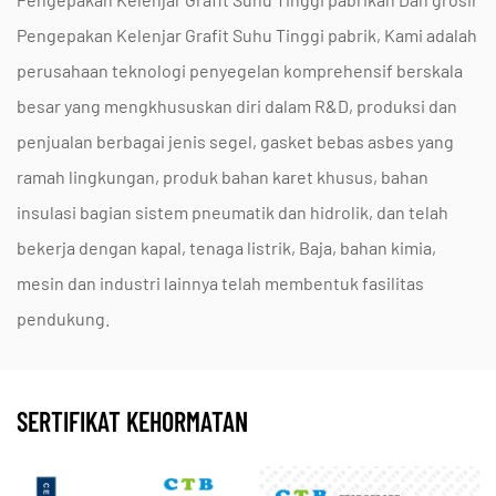
Bagaimana kemasan nano-grafit mencegah skor
Pengepakan Kelenjar Grafit Suhu Tinggi pabrik
, Kami adalah
poros pada pompa berkecepatan tinggi?
perusahaan teknologi penyegelan komprehensif berskala
Itu
Pengepakan Kelenjar Nano-Grafit Suhu Tinggi
besar yang mengkhususkan diri dalam R&D, produksi dan
menggunakan partikel skala nano untuk
penjualan berbagai jenis segel, gasket bebas asbes yang
menciptakan antarmuka kontak yang lebih halus
ramah lingkungan, produk bahan karet khusus, bahan
dibandingkan dengan grafit standar yang diperluas.
insulasi bagian sistem pneumatik dan hidrolik, dan telah
bekerja dengan kapal, tenaga listrik, Baja, bahan kimia,
Hal ini mengurangi gesekan mekanis antara
mesin dan industri lainnya telah membentuk fasilitas
pengepakan dan poros. Sebagai produsen khusus,
pendukung.
Jiangsu Jintai Penyegelan Teknologi Co, Ltd.
(didirikan pada tahun 2004 di Taixing, Jiangsu)
memastikan bahwa kami
Nofstein
produk merek
SERTIFIKAT KEHORMATAN
menjalani pemantauan ilmiah yang ketat. Dengan
mengadopsi proses manufaktur yang canggih,