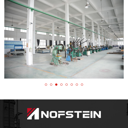
Pengetahuan Batubara Tiongkok.
Jiangsu Jintai
Penyegelan Teknologi Co, Ltd.
telah membuat
manual manajemen kualitas yang baik dan
berkolaborasi dengan merek terkenal asing seperti
Garlock dan Flexitallic. Sejak kita
kawasan industri
teknologi penyegelan
dimasukkan ke dalam produksi
pada tahun 2013, kami telah fokus pada produksi
gasket bebas asbes yang ramah lingkungan
dan
pengepakan berkinerja tinggi. Melalui grup
perdagangan luar negeri profesional kami, kami
mengekspor sertifikasi ini
Nofstein
solusi
penyegelan ke Eropa Timur, Asia Tenggara, dan